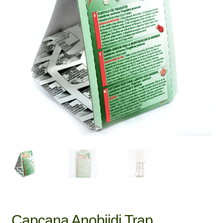
Raticide-Rodenticide
Extin
Statii Intoxicare
meniu
copil
Blog
Contact
Capcana Anobiidi Trap