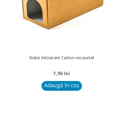
Statie Intoxicare Carton necasetat
1,96
lei
Adaugă în coș