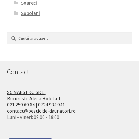
Soareci
Sobolani
Caută
Caută
după:
Contact
SC MAESTRO SRL :
Bucuresti, Aleea Hobita 1
021 250 60 64 | 0724 934 941
contact@pesticide-daunatori.ro
Luni - Vineri: 09:00 - 18:00