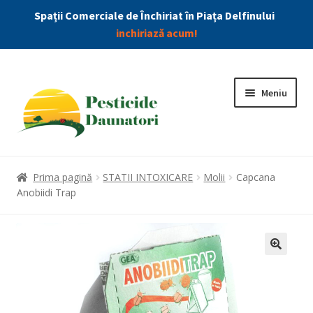
Spații Comerciale de Închiriat în Piața Delfinului
inchiriază acum!
Meniu
Combatere Daunatori
Prima pagină
STATII INTOXICARE
Molii
Capcana
Anobiidi Trap
Produse
Extin
Insecticide
meniu
copil
Dezinfectanti