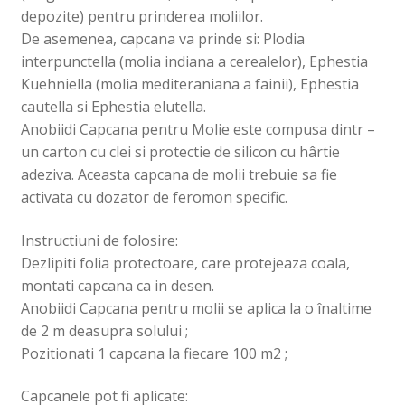
-
-
o
r
r
depozite) pentru prinderea moliilor.
o
o
f
-
-
f
f
e
o
o
De asemenea, capcana va prinde si: Plodia
e
e
r
f
f
r
r
e
e
e
interpunctella (molia indiana a cerealelor), Ephestia
e
e
a
r
r
a
a
s
e
e
Kuehniella (molia mediteraniana a fainii), Ephestia
s
s
t
a
a
t
t
r
s
s
cautella si Ephestia elutella.
r
r
ă
t
t
ă
ă
n
r
r
Anobiidi Capcana pentru Molie este compusa dintr –
n
n
o
ă
ă
o
o
u
n
n
un carton cu clei si protectie de silicon cu hârtie
u
u
ă
o
o
ă
ă
)
u
u
adeziva. Aceasta capcana de molii trebuie sa fie
)
)
ă
ă
)
)
activata cu dozator de feromon specific.
Instructiuni de folosire:
Dezlipiti folia protectoare, care protejeaza coala,
montati capcana ca in desen.
Anobiidi Capcana pentru molii se aplica la o înaltime
de 2 m deasupra solului ;
Pozitionati 1 capcana la fiecare 100 m2 ;
Capcanele pot fi aplicate: