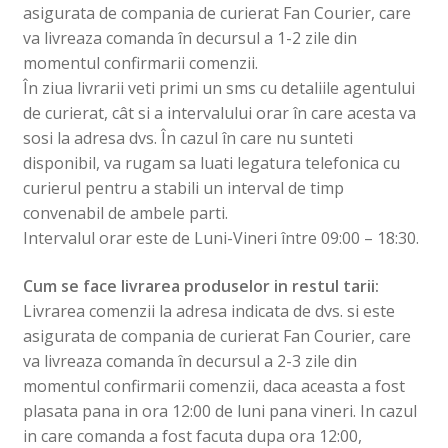
asigurata de compania de curierat Fan Courier, care
Raticide-Rodenticide
va livreaza comanda în decursul a 1-2 zile din
momentul confirmarii comenzii.
Extin
În ziua livrarii veti primi un sms cu detaliile agentului
Statii Intoxicare
meniu
copil
de curierat, cât si a intervalului orar în care acesta va
sosi la adresa dvs. În cazul în care nu sunteti
Blog
disponibil, va rugam sa luati legatura telefonica cu
curierul pentru a stabili un interval de timp
Contact
convenabil de ambele parti.
Intervalul orar este de Luni-Vineri între 09:00 – 18:30.
Cum se face livrarea produselor in restul tarii:
Livrarea comenzii la adresa indicata de dvs. si este
asigurata de compania de curierat Fan Courier, care
va livreaza comanda în decursul a 2-3 zile din
momentul confirmarii comenzii, daca aceasta a fost
plasata pana in ora 12:00 de luni pana vineri. In cazul
in care comanda a fost facuta dupa ora 12:00,