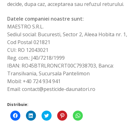
decide, dupa caz, acceptarea sau refuzul returului.
Datele companiei noastre sunt:
MAESTRO S.R.L.
Sediul social: Bucuresti, Sector 2, Aleea Hobita nr. 1,
Cod Postal 021821
CUI: RO 12043021
Reg. com.: J40/7218/1999
IBAN: RO45BTRLRONCRT00C7938703, Banca:
Transilvania, Sucursala Pantelimon
Mobil: +40 724 934 941
Email: contact@pesticide-daunatori.ro
Distribuie:
D
D
D
D
D
ă
ă
ă
ă
ă
c
c
c
c
c
l
l
l
l
l
i
i
i
i
i
c
c
c
c
c
p
p
p
p
p