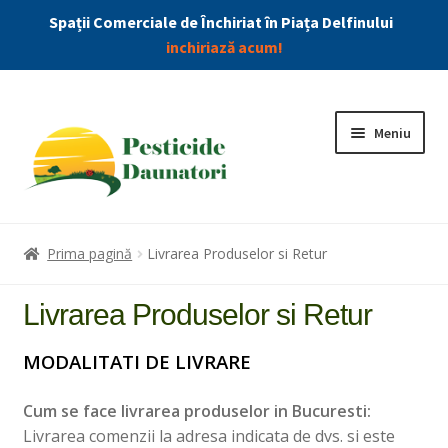
Spații Comerciale de Închiriat în Piața Delfinului
inchiriază acum!
Meniu
Combatere Daunatori
Prima pagină
Livrarea Produselor si Retur
Produse
Livrarea Produselor si Retur
Extin
Insecticide
MODALITATI DE LIVRARE
meniu
copil
Cum se face livrarea produselor in Bucuresti:
Dezinfectanti
Livrarea comenzii la adresa indicata de dvs. si este