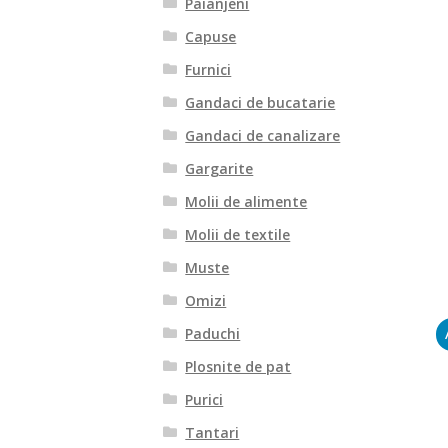
Paianjeni
Capuse
Furnici
Gandaci de bucatarie
Gandaci de canalizare
Gargarite
Molii de alimente
Molii de textile
Muste
Omizi
Paduchi
Plosnite de pat
Purici
Tantari