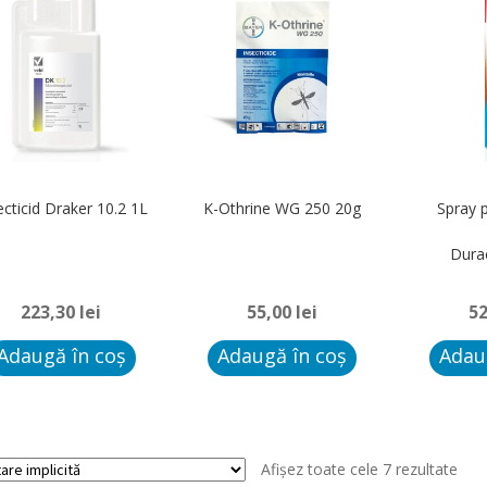
ecticid Draker 10.2 1L
K-Othrine WG 250 20g
Spray p
Dura
223,30
lei
55,00
lei
5
Adaugă în coș
Adaugă în coș
Adau
Afișez toate cele 7 rezultate