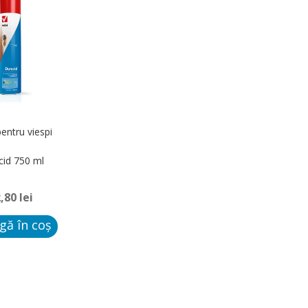
entru viespi
cid 750 ml
2,80
lei
gă în coș