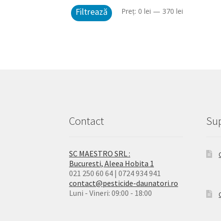
Filtrează
Preț
Preț
Preț:
0 lei
—
370 lei
minim
maxim
Contact
Sup
SC MAESTRO SRL :
Bucuresti, Aleea Hobita 1
021 250 60 64 | 0724 934 941
contact@pesticide-daunatori.ro
Luni - Vineri: 09:00 - 18:00