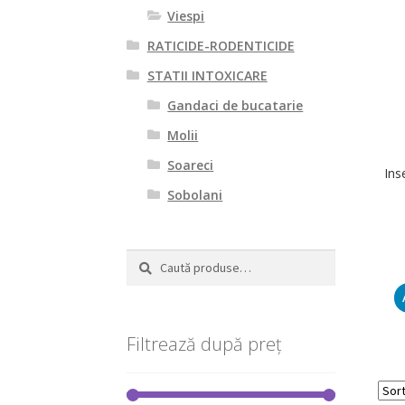
Viespi
RATICIDE-RODENTICIDE
STATII INTOXICARE
Gandaci de bucatarie
Molii
Soareci
Ins
Sobolani
Caută
Caută
după:
Filtrează după preț