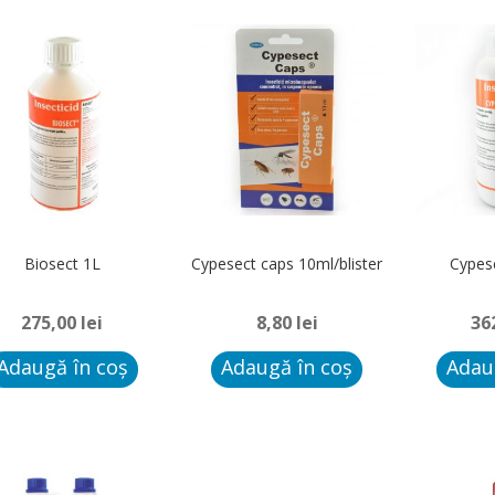
Biosect 1L
Cypesect caps 10ml/blister
Cypes
275,00
lei
8,80
lei
36
Adaugă în coș
Adaugă în coș
Adau