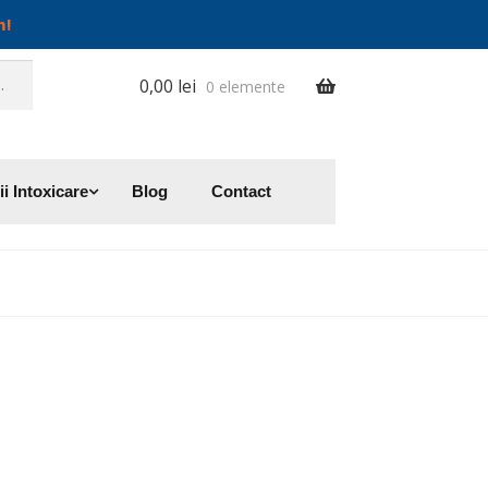
m!
0,00
lei
0 elemente
ii Intoxicare
Blog
Contact