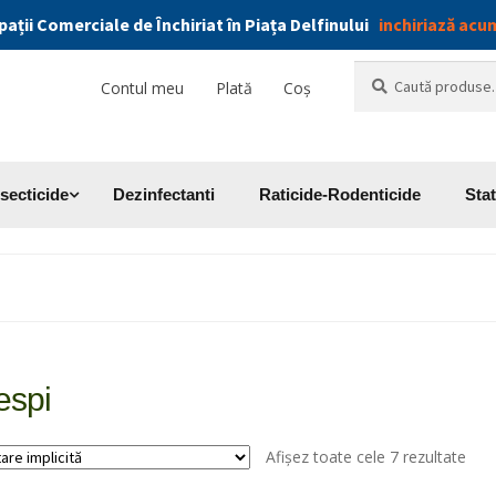
pații Comerciale de Închiriat în Piața Delfinului
inchiriază acu
Caută
Caută
Contul meu
Plată
Coș
după:
nsecticide
Dezinfectanti
Raticide-Rodenticide
Stat
espi
Afișez toate cele 7 rezultate