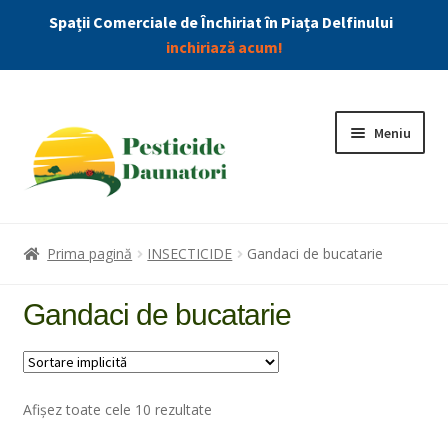
Spații Comerciale de Închiriat în Piața Delfinului
inchiriază acum!
Meniu
Combatere Daunatori
Prima pagină
INSECTICIDE
Gandaci de bucatarie
Produse
Gandaci de bucatarie
Extin
Insecticide
meniu
copil
Afișez toate cele 10 rezultate
Capuse