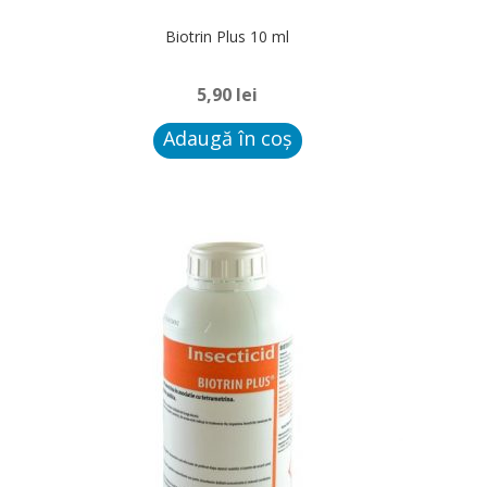
Extin
Biotrin Plus 10 ml
Statii Intoxicare
meniu
copil
5,90
lei
Blog
Adaugă în coș
Contact