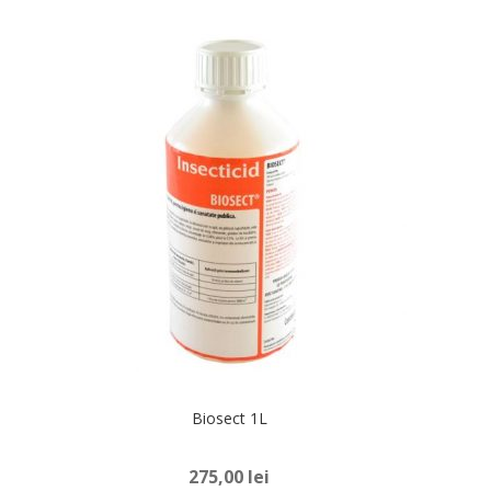
Gandaci bucatarie
Furnici
Tantari
Muste
Viespi
Molii de alimente
Biosect 1L
Molii de textile
275,00
lei