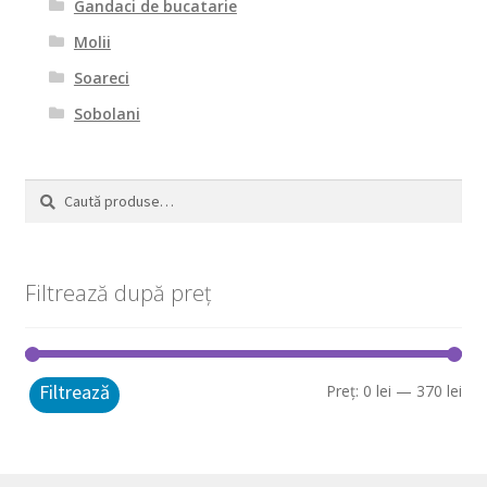
Gandaci de bucatarie
Molii
Soareci
Sobolani
Caută
Caută
după:
Filtrează după preț
Filtrează
Pre
Pre
Preț:
0 lei
—
370 lei
mi
ma