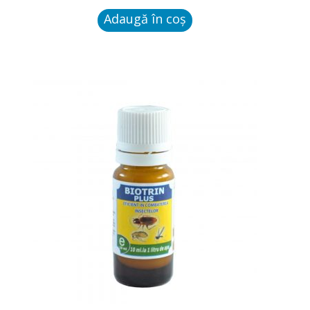
Plosnite de pat
Adaugă în coș
Paianjeni
Gargarite
Omizi
Purici
Paduchi
Dezinfectanti
Raticide-Rodenticide