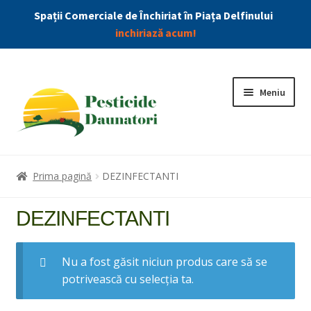
Spații Comerciale de Închiriat în Piața Delfinului
inchiriază acum!
Meniu
Combatere Daunatori
Prima pagină
DEZINFECTANTI
Produse
DEZINFECTANTI
Extin
Insecticide
meniu
Nu a fost găsit niciun produs care să se
copil
potrivească cu selecția ta.
Dezinfectanti