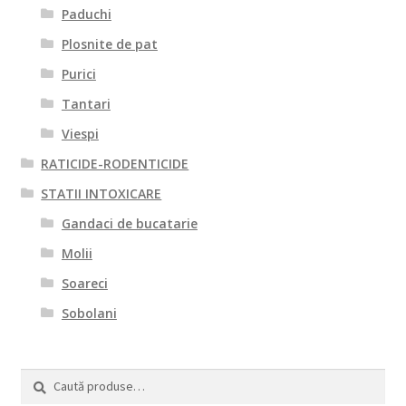
Paduchi
Plosnite de pat
Purici
Tantari
Viespi
RATICIDE-RODENTICIDE
STATII INTOXICARE
Gandaci de bucatarie
Molii
Soareci
Sobolani
Caută
Caută
după: