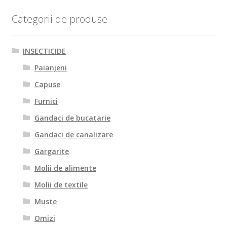
Raticide-Rodenticide
Categorii de produse
Extin
Statii Intoxicare
meniu
INSECTICIDE
copil
Paianjeni
Blog
Capuse
Furnici
Contact
Gandaci de bucatarie
Gandaci de canalizare
Gargarite
Molii de alimente
Molii de textile
Muste
Omizi