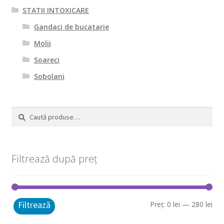
STATII INTOXICARE
Gandaci de bucatarie
Molii
Soareci
Sobolani
Caută
Caută
după:
Filtrează după preț
Filtrează
Pre
Pre
Preț:
0 lei
—
280 lei
mi
ma