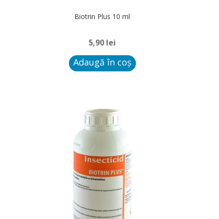
Extin
Biotrin Plus 10 ml
Statii Intoxicare
meniu
copil
5,90
lei
Blog
Adaugă în coș
Contact