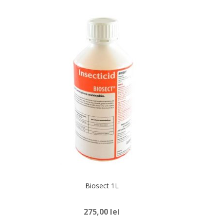
Gandaci bucatarie
Furnici
Tantari
Muste
Viespi
Molii de alimente
Biosect 1L
Molii de textile
275,00
lei