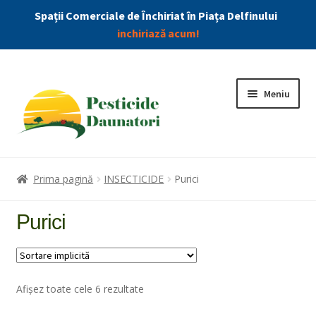
Spații Comerciale de Închiriat în Piața Delfinului
inchiriază acum!
Meniu
Combatere Daunatori
Prima pagină
INSECTICIDE
Purici
Produse
Purici
Extin
Insecticide
meniu
copil
Afișez toate cele 6 rezultate
Capuse