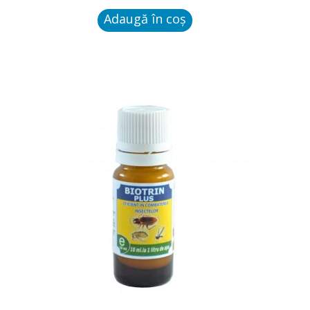
Plosnite de pat
Adaugă în coș
Paianjeni
Gargarite
Omizi
Purici
Paduchi
Dezinfectanti
Raticide-Rodenticide