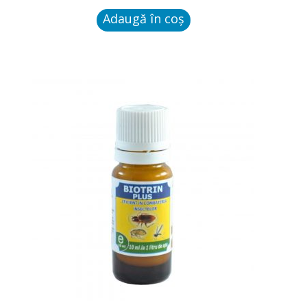
Plosnite de pat
Adaugă în coș
Paianjeni
Gargarite
Omizi
Purici
Paduchi
Dezinfectanti
Raticide-Rodenticide