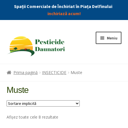
Spații Comerciale de Închiriat în Piața Delfinului
inchiriază acum!
Meniu
Combatere Daunatori
Prima pagină
INSECTICIDE
Muste
Produse
Muste
Extin
Insecticide
meniu
copil
Afișez toate cele 8 rezultate
Capuse