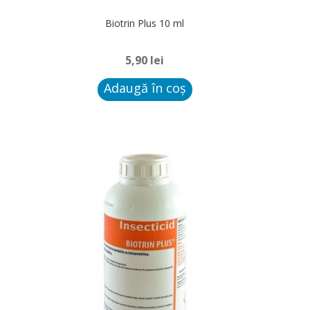
Extin
Biotrin Plus 10 ml
Statii Intoxicare
meniu
copil
5,90
lei
Blog
Adaugă în coș
Contact