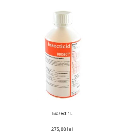
Gandaci bucatarie
Furnici
Tantari
Muste
Viespi
Molii de alimente
Biosect 1L
Molii de textile
275,00
lei