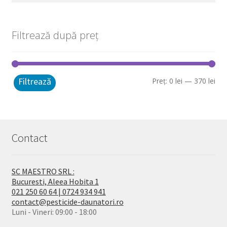
după:
Filtrează după preț
Filtrează
Pre
Pre
Preț:
0 lei
—
370 lei
mi
ma
Contact
SC MAESTRO SRL :
Bucuresti, Aleea Hobita 1
021 250 60 64 | 0724 934 941
contact@pesticide-daunatori.ro
Luni - Vineri: 09:00 - 18:00